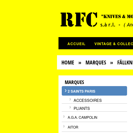
ACCUEIL
VINTAGE & COLLE
HOME
»
MARQUES
»
FÄLLKN
MARQUES
2 SAINTS PARIS
ACCESSOIRES
PLIANTS
A.G.A. CAMPOLIN
AITOR