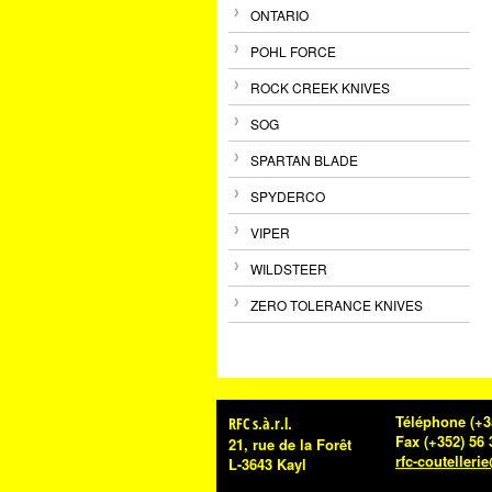
ONTARIO
POHL FORCE
ROCK CREEK KNIVES
SOG
SPARTAN BLADE
SPYDERCO
VIPER
WILDSTEER
ZERO TOLERANCE KNIVES
Téléphone
(+3
RFC s.à.r.l.
Fax
(+352) 56 
21, rue de la Forêt
rfc-coutelleri
L-3643 Kayl