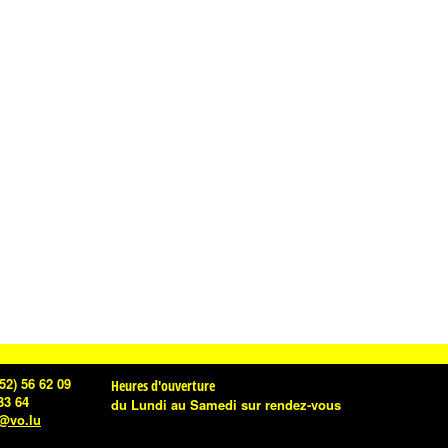
52) 56 62 09
Heures d'ouverture
33 64
du Lundi au Samedi
sur rendez-vous
e@vo.lu