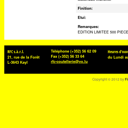
Finition:
Etui:
Remarques:
EDITION LIMITEE 500 PIECES
Téléphone
(+352) 56 62 09
RFC s.à.r.l.
Heures d'ouv
Fax
(+352) 56 33 64
21, rue de la Forêt
du Lundi a
rfc-coutellerie@vo.lu
L-3643 Kayl
Copyright © 2012 by
Fi